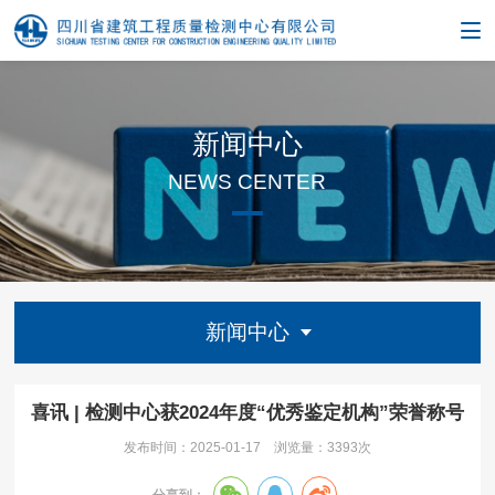
新闻中心
NEWS CENTER
新闻中心
喜讯 | 检测中心获2024年度“优秀鉴定机构”荣誉称号
发布时间：2025-01-17
浏览量：
3393次
分享到：