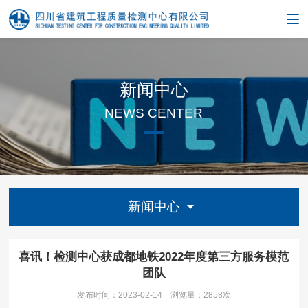
新闻中心
NEWS CENTER
新闻中心
喜讯！检测中心获成都地铁2022年度第三方服务模范
团队
发布时间：2023-02-14
浏览量：
2858次