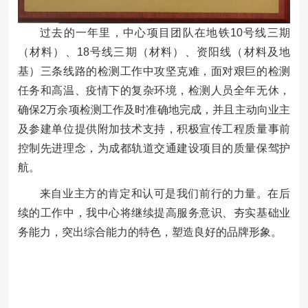
过去的一年里，中心项目团队在地铁10号线三期
（材料）、18号线三期（材料）、资阳线（材料及地
基）三条线路的检测工作中攻坚克难，面对艰巨的检测
任务和高温、疫情下的复杂环境，检测人员全年无休，
确保2万余项检测工作及时准确地完成，并且主动向业主
及参建单位提供附加技术支持，积极宣传工程质量事前
控制先进理念，为成都轨道交通建设项目的质量保驾护
航。
来自业主方的肯定和认可是我们前行的力量。在后
续的工作中，我中心将继续提高服务意识、夯实基础业
务能力，突出综合能力的特色，塑造良好的品牌形象。