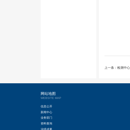
上一条：检测中
圆满举行
网站地图
WEBSITE MAP
信息公开
新闻中心
业务部门
资料查询
业绩成果