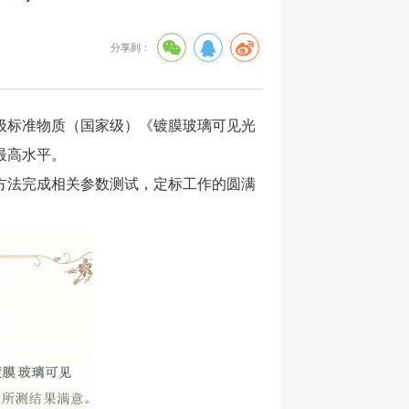
分享到：
级标准物质（国家级）《镀膜玻璃可见光
最高水平。
方法完成相关参数测试，定标工作的圆满