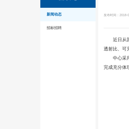
新闻动态
发布时间：2018-0
招标招聘
近日从
透射比、可
中心采
完成充分体