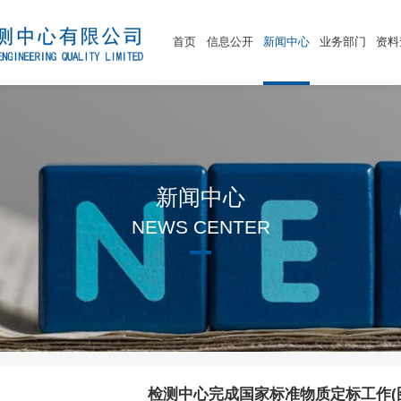
首页
信息公开
新闻中心
业务部门
资料
新闻中心
NEWS CENTER
检测中心完成国家标准物质定标工作(